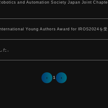
tics and Automation Society Japan Joint Chapt
ernational Young Authors Award for IROS20
した。
1
‹
›